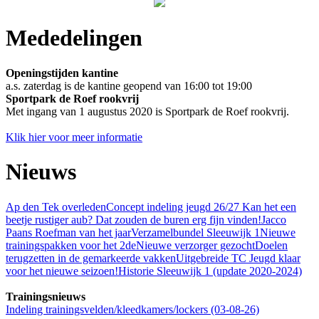
Mededelingen
Openingstijden kantine
a.s. zaterdag is de kantine geopend van 16:00 tot 19:00
Sportpark de Roef
rookvrij
Met ingang van 1 augustus 2020 is Sportpark de Roef rookvrij.
Klik hier voor meer informatie
Nieuws
Ap den Tek overleden
Concept indeling jeugd 26/27
Kan het een
beetje rustiger aub? Dat zouden de buren erg fijn vinden!
Jacco
Paans Roefman van het jaar
Verzamelbundel Sleeuwijk 1
Nieuwe
trainingspakken voor het 2de
Nieuwe verzorger gezocht
Doelen
terugzetten in de gemarkeerde vakken
Uitgebreide TC Jeugd klaar
voor het nieuwe seizoen!
Historie Sleeuwijk 1 (update 2020-2024)
Trainingsnieuws
Indeling trainingsvelden/kleedkamers/lockers (03-08-26)