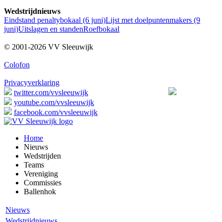
Wedstrijdnieuws
Eindstand penaltybokaal (6 juni)
Lijst met doelpuntenmakers (9
juni)
Uitslagen en standen
Roefbokaal
© 2001-2026 VV Sleeuwijk
Colofon
Privacyverklaring
twitter.com/vvsleeuwijk
youtube.com/vvsleeuwijk
facebook.com/vvsleeuwijk
Home
Nieuws
Wedstrijden
Teams
Vereniging
Commissies
Ballenhok
Nieuws
Wedstrijdnieuws