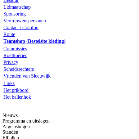
Bestuur
Lidmaatschap
Sponsoring
Vertrouwenspersonen
Contact / Colofon
Route
Teamshop (Bestelsite kleding)
Commissies
Roefkoerier
Privacy
Scheidsrechters
Vrienden van Sleeuwijk
Links
Het prikbord
Het ballenhok
Nieuws
Programma en uitslagen
Afgelastingen
Standen
Elftallen