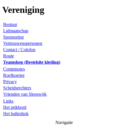
Vereniging
Bestuur
Lidmaatschap
Sponsoring
Vertrouwenspersonen
Contact / Colofon
Route
Teamshop (Bestelsite kleding)
Commissies
Roefkoerier
Privacy
Scheidsrechters
Vrienden van Sleeuwijk
Links
Het prikbord
Het ballenhok
Navigatie