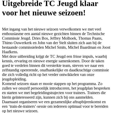
Uitgebreide TC Jeugd klaar
voor het nieuwe seizoen!
Met ingang van het nieuwe seizoen verwelkomen we met veel
enthousiasme een aantal nieuwe gezichten binnen de Technische
Commissie Jeugd. Dries Bos, Jeffrey Molhoek, Thomas Paans,
Thimo Ouwerkerk en John van der Stelt sluiten zich aan bij de
bestaande commissieleden Michel Smits, Michel Baardman en Joost
Haafkens.
Met deze uitbreiding krijgt de TC Jeugd een frisse impuls, waarbij
kennis, ervaring en nieuwe energie samenkomen. Door de taken
goed te verdelen binnen dit versterkte team, streven we naar een
zelfstandig opererende, onafhankelijke en daadkrachtige commissie
die zich volledig richt op het verder ontwikkelen van onze
jeugdopleiding.
Komend seizoen staan er mooie stappen op het programma. Zo
zullen we onszelf persoonlijk introduceren, het jeugdplan bespreken
en starten we met begeleidingstrajecten voor trainers. Trainers die
hierin geïnteresseerd zijn, kunnen zich bij ons aanmelden.
Daarnaast organiseren we een gezamenlijke aftrapbijeenkomst en
een ‘train-de-trainers’-sessie om iedereen optimaal voor te bereiden
op het nieuwe seizoen.