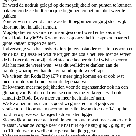
Er werd de nadruk gelegd op de mogelijkheid om punten te kunnen
pakken en de 2e helft scherp te beginnen en het initiatief weer te
pakken.
Zonder wissels werd aan de 2e helft begonnen en ging sleeuwijk
door met het initatief nemen.
Mogelijkheden kwamen er maar gescoord werd er helaas niet.
Ook Roda Boyâ€™s Kwam meer op onze helft te spelen maar echt
grote kansen kregen ze niet.
Halverwege was het Josbert die zijn tegenstander wist te passeren en
de de bal bij Jesse M wist te krijgen die zoals het leek met de wreef
de bal over de voor zijn doel staande keeper de 1-0 wist te scoren.
Als het met de wreef was , was dit wellicht te danken aan de
training waarop we hadden getraind op de wreeftrap.
We wisten dat Roda Boyâ€™s meer ging komen en er ook wat
meer ruimte zou komen voor de tegenaanval.
Er kwamen meer mogelijkheden voor de tegenstander ook na een
glijpartij van Paul en uit diverse corners die ze kregen wat ook
aangaf de Roda Boys meer en meer het initiatief nam.
We kwamen mijns inziens goed weg met een niet gegeven
strafschop . Door wat miscommunicatie kwam toch de 1-1 op het
bord terwijl we wat kansjes hadden laten liggen.
Sleeuwijk ging meer achteruit lopen en kwam wat meer onder druk
te staan, waar de vorige keer de bal niet op de stip ging , ging hij er
na 10 min wel op wellicht te gemakkelijk gegeven