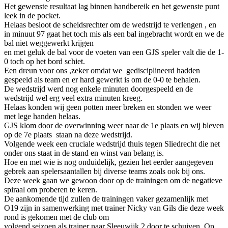
Het gewenste resultaat lag binnen handbereik en het gewenste punt
leek in de pocket.
Helaas besloot de scheidsrechter om de wedstrijd te verlengen , en
in minuut 97 gaat het toch mis als een bal ingebracht wordt en we de
bal niet weggewerkt krijgen
en met geluk de bal voor de voeten van een GJS speler valt die de 1-
0 toch op het bord schiet.
Een dreun voor ons ,zeker omdat we gedisciplineerd hadden
gespeeld als team en er hard gewerkt is om de 0-0 te behalen.
De wedstrijd werd nog enkele minuten doorgespeeld en de
wedstrijd wel erg veel extra minuten kreeg.
Helaas konden wij geen potten meer breken en stonden we weer
met lege handen helaas.
GJS klom door de overwinning weer naar de 1e plaats en wij bleven
op de 7e plaats staan na deze wedstrijd.
Volgende week een cruciale wedstrijd thuis tegen Sliedrecht die net
onder ons staat in de stand en winst van belang is.
Hoe en met wie is nog onduidelijk, gezien het eerder aangegeven
gebrek aan spelersaantallen bij diverse teams zoals ook bij ons.
Deze week gaan we gewoon door op de trainingen om de negatieve
spiraal om proberen te keren.
De aankomende tijd zullen de trainingen vaker gezamenlijk met
O19 zijn in samenwerking met trainer Nicky van Gils die deze week
rond is gekomen met de club om
volgend seizoen als trainer naar Sleeuwijk 2 door te schuiven. Op