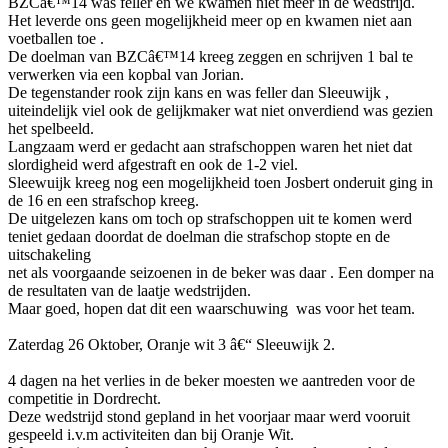
BZCâ€™14 was feller en we kwamen niet meer in de wedstrijd.
Het leverde ons geen mogelijkheid meer op en kwamen niet aan
voetballen toe .
De doelman van BZCâ€™14 kreeg zeggen en schrijven 1 bal te
verwerken via een kopbal van Jorian.
De tegenstander rook zijn kans en was feller dan Sleeuwijk ,
uiteindelijk viel ook de gelijkmaker wat niet onverdiend was gezien
het spelbeeld.
Langzaam werd er gedacht aan strafschoppen waren het niet dat
slordigheid werd afgestraft en ook de 1-2 viel.
Sleewuijk kreeg nog een mogelijkheid toen Josbert onderuit ging in
de 16 en een strafschop kreeg.
De uitgelezen kans om toch op strafschoppen uit te komen werd
teniet gedaan doordat de doelman die strafschop stopte en de
uitschakeling
net als voorgaande seizoenen in de beker was daar . Een domper na
de resultaten van de laatje wedstrijden.
Maar goed, hopen dat dit een waarschuwing was voor het team.
Zaterdag 26 Oktober, Oranje wit 3 â€“ Sleeuwijk 2.
4 dagen na het verlies in de beker moesten we aantreden voor de
competitie in Dordrecht.
Deze wedstrijd stond gepland in het voorjaar maar werd vooruit
gespeeld i.v.m activiteiten dan bij Oranje Wit.