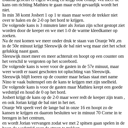
kans om richting Mathieu te gaan maar echt gevaarlijk wordt het
niet.
In min 38 komt Josbert 1 op 1 te staan maar weet de trekker niet
over te halen en de 2-0 op het bord te krijgen.
De volgende kans is 3 minuten later als Jorian zijn schot gestopt ziet
worden door de keeper en we met 1-0 de warme kleedkamer op
zoeken.
Na de rust komen we meer onder druk te staan van Oranje Wit ,en
in de 50e minuut krijgt Sleeuwijk de bal niet weg maar ziet het schot
gelukkig naast gaan.
Sleeuwijk moet meer en meer achteruit en hoopt op een counter om
het verschil te vergroten op het scorebord.
De volgende kans is weer voor de gasten in de 57e minuut, maar
weer wordt er naast geschoten tot opluchting van Sleeuwijk.
Sleeuwijk blijft loeren op de counter maar helaas staat met name
Nino te vaak buitenspel om de kans te krijgen met zijn snelheid.
De volgende kans is voor de gasten maar Mathieu keept een goede
wedstrijd en houd de 0 op het bord.
Josbert krijgt de kans op de 2-0 maar weer redt de keeper zijn team ,
en ook Jorian krijgt de bal niet in het net.
Oranje Wit speelt veel de lange bal in onze 16 en hoopt zo de
kansen te krijgen en daarom besluiten we in minuut 70 Corne in te
brengen in het centrum,
en wordt Jorian vervangen zodat we met 2 spitsen gaan spelen in de