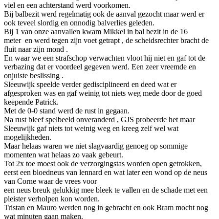
viel en een achterstand werd voorkomen.
Bij balbezit werd regelmatig ook de aanval gezocht maar werd er
ook teveel slordig en onnodig balverlies geleden.
Bij 1 van onze aanvallen kwam Mikkel in bal bezit in de 16
meter en werd tegen zijn voet getrapt , de scheidsrechter bracht de
fluit naar zijn mond .
En waar we een strafschop verwachten vloot hij niet en gaf tot de
verbazing dat er voordeel gegeven werd. Een zeer vreemde en
onjuiste beslissing .
Sleeuwijk speelde verder gedisciplineerd en deed wat er
afgesproken was en gaf weinig tot niets weg mede door de goed
keepende Patrick.
Met de 0-0 stand werd de rust in gegaan.
Na rust bleef spelbeeld onveranderd , GJS probeerde het maar
Sleeuwijk gaf niets tot weinig weg en kreeg zelf wel wat
mogelijkheden.
Maar helaas waren we niet slagvaardig genoeg op sommige
momenten wat helaas zo vaak gebeurt.
Tot 2x toe moest ook de verzorgingstas worden open getrokken,
eerst een bloedneus van lennard en wat later een wond op de neus
van Corne waar de vrees voor
een neus breuk gelukkig mee bleek te vallen en de schade met een
pleister verholpen kon worden.
Tristan en Mauro werden nog in gebracht en ook Bram mocht nog
wat minuten gaan maken.