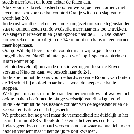
steeds meer kwijt en lopen achter de feiten aan.
Vlak voor rust breekt Josbert door en we krijgen een corner , met
teveel mensen voor de bal countert Oranje wit en op slag van rust
wordt het 2-0.
In de rust wordt er het een en ander omgezet om zo de tegenstander
vast te kunnen zetten en de wedstrijd meer naar ons toe te trekken.
We slagen hier zeker in en gaan opzoek naar de 2 - 1. Die kansen
komen zeker, Jorian krijgt in de 54e minuut een kans uit een corner
maar kopt naast.
Oranje Wit blijft loeren op de counter maar wij krijgen toch de
mogelijkheden. Na 60 minuten gaan we 1 op 1 spelen achterin en
Bram komt er op
het middenveld bij om zo de druk te verhogen. Jesse de Rover
vervangt Nino en gaan we opzoek naar de 2-1.
In de 75e minuut de kans voor de hardwerkende Robin , van buiten
de 16 schiet hij op doel maar helaas weet de keeper de bal te
stoppen.
We blijven op zoek maar de krachten nemen ook wat af wat wellicht
ook te maken heeft met de pittige wedstrijd van dinsdag avond.
In de 79e minuut de beslissende counter van de tegenstander en de
3-0 valt en is de wedstrijd gespeeld.
We proberen het nog wel maar de vermoeidheid zit duidelijk in het
team. In minuut 88 valt ook de 4-0 en is het verlies een feit.
Helaas geen loon naar hard werken vandaag waar we wellicht meer
hadden verdient maar uiteindelijk te kort kwamen.