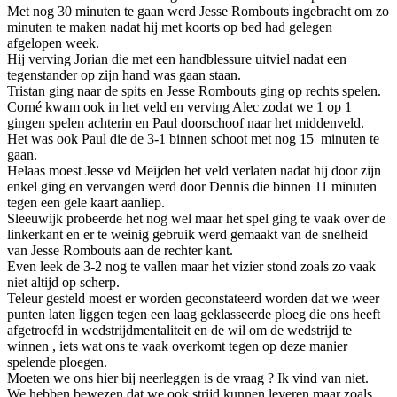
Met nog 30 minuten te gaan werd Jesse Rombouts ingebracht om zo
minuten te maken nadat hij met koorts op bed had gelegen
afgelopen week.
Hij verving Jorian die met een handblessure uitviel nadat een
tegenstander op zijn hand was gaan staan.
Tristan ging naar de spits en Jesse Rombouts ging op rechts spelen.
Corné kwam ook in het veld en verving Alec zodat we 1 op 1
gingen spelen achterin en Paul doorschoof naar het middenveld.
Het was ook Paul die de 3-1 binnen schoot met nog 15 minuten te
gaan.
Helaas moest Jesse vd Meijden het veld verlaten nadat hij door zijn
enkel ging en vervangen werd door Dennis die binnen 11 minuten
tegen een gele kaart aanliep.
Sleeuwijk probeerde het nog wel maar het spel ging te vaak over de
linkerkant en er te weinig gebruik werd gemaakt van de snelheid
van Jesse Rombouts aan de rechter kant.
Even leek de 3-2 nog te vallen maar het vizier stond zoals zo vaak
niet altijd op scherp.
Teleur gesteld moest er worden geconstateerd worden dat we weer
punten laten liggen tegen een laag geklasseerde ploeg die ons heeft
afgetroefd in wedstrijdmentaliteit en de wil om de wedstrijd te
winnen , iets wat ons te vaak overkomt tegen op deze manier
spelende ploegen.
Moeten we ons hier bij neerleggen is de vraag ? Ik vind van niet.
We hebben bewezen dat we ook strijd kunnen leveren maar zoals