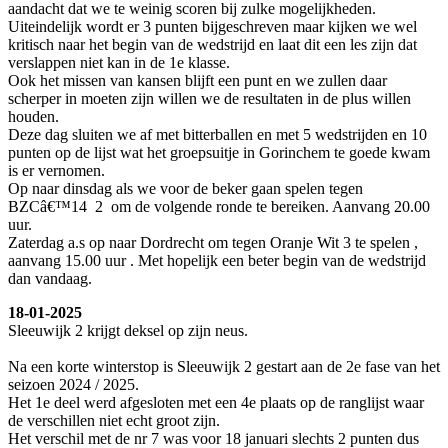
aandacht dat we te weinig scoren bij zulke mogelijkheden.
Uiteindelijk wordt er 3 punten bijgeschreven maar kijken we wel
kritisch naar het begin van de wedstrijd en laat dit een les zijn dat
verslappen niet kan in de 1e klasse.
Ook het missen van kansen blijft een punt en we zullen daar
scherper in moeten zijn willen we de resultaten in de plus willen
houden.
Deze dag sluiten we af met bitterballen en met 5 wedstrijden en 10
punten op de lijst wat het groepsuitje in Gorinchem te goede kwam
is er vernomen.
Op naar dinsdag als we voor de beker gaan spelen tegen
BZCâ€™14 2 om de volgende ronde te bereiken. Aanvang 20.00
uur.
Zaterdag a.s op naar Dordrecht om tegen Oranje Wit 3 te spelen ,
aanvang 15.00 uur . Met hopelijk een beter begin van de wedstrijd
dan vandaag.
18-01-2025
Sleeuwijk 2 krijgt deksel op zijn neus.
Na een korte winterstop is Sleeuwijk 2 gestart aan de 2e fase van het
seizoen 2024 / 2025.
Het 1e deel werd afgesloten met een 4e plaats op de ranglijst waar
de verschillen niet echt groot zijn.
Het verschil met de nr 7 was voor 18 januari slechts 2 punten dus