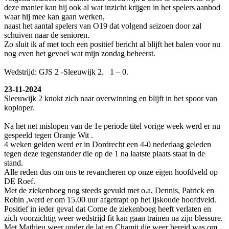
deze manier kan hij ook al wat inzicht krijgen in het spelers aanbod
waar hij mee kan gaan werken,
naast het aantal spelers van O19 dat volgend seizoen door zal
schuiven naar de senioren.
Zo sluit ik af met toch een positief bericht al blijft het balen voor nu
nog even het gevoel wat mijn zondag beheerst.
Wedstrijd: GJS 2 -Sleeuwijk 2. 1 – 0.
23-11-2024
Sleeuwijk 2 knokt zich naar overwinning en blijft in het spoor van
koploper.
Na het net mislopen van de 1e periode titel vorige week werd er nu
gespeeld tegen Oranje Wit .
4 weken gelden werd er in Dordrecht een 4-0 nederlaag geleden
tegen deze tegenstander die op de 1 na laatste plaats staat in de
stand.
Alle reden dus om ons te revancheren op onze eigen hoofdveld op
DE Roef.
Met de ziekenboeg nog steeds gevuld met o.a, Dennis, Patrick en
Robin ,werd er om 15.00 uur afgetrapt op het ijskoude hoofdveld.
Positief in ieder geval dat Corne de ziekenboeg heeft verlaten en
zich voorzichtig weer wedstrijd fit kan gaan trainen na zijn blessure.
Met Mathieu weer onder de lat en Chamit die weer bereid was om