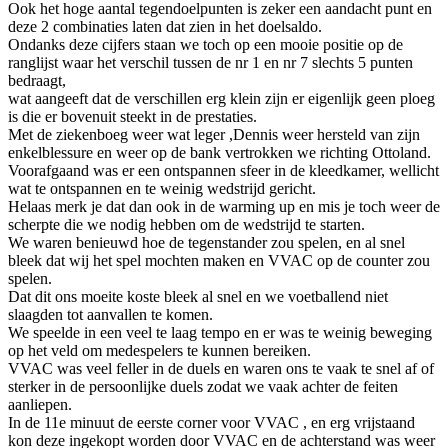
Ook het hoge aantal tegendoelpunten is zeker een aandacht punt en
deze 2 combinaties laten dat zien in het doelsaldo.
Ondanks deze cijfers staan we toch op een mooie positie op de
ranglijst waar het verschil tussen de nr 1 en nr 7 slechts 5 punten
bedraagt,
wat aangeeft dat de verschillen erg klein zijn er eigenlijk geen ploeg
is die er bovenuit steekt in de prestaties.
Met de ziekenboeg weer wat leger ,Dennis weer hersteld van zijn
enkelblessure en weer op de bank vertrokken we richting Ottoland.
Voorafgaand was er een ontspannen sfeer in de kleedkamer, wellicht
wat te ontspannen en te weinig wedstrijd gericht.
Helaas merk je dat dan ook in de warming up en mis je toch weer de
scherpte die we nodig hebben om de wedstrijd te starten.
We waren benieuwd hoe de tegenstander zou spelen, en al snel
bleek dat wij het spel mochten maken en VVAC op de counter zou
spelen.
Dat dit ons moeite koste bleek al snel en we voetballend niet
slaagden tot aanvallen te komen.
We speelde in een veel te laag tempo en er was te weinig beweging
op het veld om medespelers te kunnen bereiken.
VVAC was veel feller in de duels en waren ons te vaak te snel af of
sterker in de persoonlijke duels zodat we vaak achter de feiten
aanliepen.
In de 11e minuut de eerste corner voor VVAC , en erg vrijstaand
kon deze ingekopt worden door VVAC en de achterstand was weer