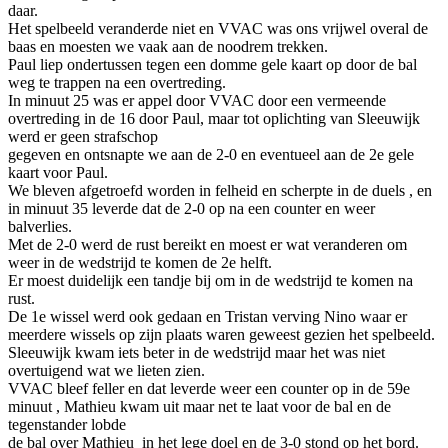
daar.
Het spelbeeld veranderde niet en VVAC was ons vrijwel overal de
baas en moesten we vaak aan de noodrem trekken.
Paul liep ondertussen tegen een domme gele kaart op door de bal
weg te trappen na een overtreding.
In minuut 25 was er appel door VVAC door een vermeende
overtreding in de 16 door Paul, maar tot oplichting van Sleeuwijk
werd er geen strafschop
gegeven en ontsnapte we aan de 2-0 en eventueel aan de 2e gele
kaart voor Paul.
We bleven afgetroefd worden in felheid en scherpte in de duels , en
in minuut 35 leverde dat de 2-0 op na een counter en weer
balverlies.
Met de 2-0 werd de rust bereikt en moest er wat veranderen om
weer in de wedstrijd te komen de 2e helft.
Er moest duidelijk een tandje bij om in de wedstrijd te komen na
rust.
De 1e wissel werd ook gedaan en Tristan verving Nino waar er
meerdere wissels op zijn plaats waren geweest gezien het spelbeeld.
Sleeuwijk kwam iets beter in de wedstrijd maar het was niet
overtuigend wat we lieten zien.
VVAC bleef feller en dat leverde weer een counter op in de 59e
minuut , Mathieu kwam uit maar net te laat voor de bal en de
tegenstander lobde
de bal over Mathieu in het lege doel en de 3-0 stond op het bord.