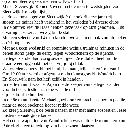
op 2 oer Sleeuwijkers met een wit/zwart hart.
Mister Sleeuwijk Remco Viveen met de meeste wedstrijden voor
Sleeuwijk 1 op zijn lijst ,
en de teammanager van Sleeuwijk 2 die ook diverse jaren zijn
sporen als trainer heeft verdiend in het verleden bij diverse clubs
In de omtrek Piet de Haas hebben deze taak op zich genomen, Dus
ervaring is zeker aanwezig bij de staf.
Met een selectie van 14 man konden we al aan de bak voor de beker
op 31 augustus.
Met nog geen wedstrijd en sommige weinig trainings minuten in de
benen stond gelijk de derby tegen Woudrichem op de agenda.
De tegenstander had vorig seizoen geen 2e elftal en heeft nu de
draad weer opgepakt met een vrij jong elftal.
Wij werden aangevuld met Paul, Lennard, Michael en Ton van 1 .
Om 12.00 uur werd er afgetrapt op het kunstgras bij Woudrichem.
En Sleeuwijk nam het heft gelijk in handen .
In de 3e minuut was het Arjan die de keeper van de tegenstander
voor het eerst testte maar die wist de nul
Op het bord te houden.
In de 8e minuut zette Michael goed door en bracht Josbert in positie,
maar de goed spelende keeper redde weer.
Zo kreeg Sleeuwijk de beste kansen maar met name Josbert en Jesse
misten de vaak grote kansen.
Het eerste wapenfeit van Woudrichem was in de 20e minuut en kon
Patrick zijn eerste redding van het seizoen plaatsen.