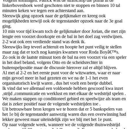
Volgens sommigen. Patrick wist de strafschop die prima in de
linkerbovenhoek werd geschoten niet te stoppen en binnen 10 tal
minuten keken we tegen een achterstand aan.
Sleeuwijk ging opzoek naar de gelijkmaker en kreeg ook
mogelijkheden terwijl ook de tegenstander opzoek naar de 3e goal
ging.
10 min voor tijd kwam toch de gelijkmaker door Jorian, die met zijn
lengte een voorzet doorkopte en de bal in het doel zag verdwijnen.
2-2 wat ook een verdiende stand was denk ik.
Sleeuwijks liep teveel achteruit en hoopte het punt veilig te stellen
maar zag dat er toch nog kansjes kwamen voor Roda Boyâ€™s.
Zo ook in de laatste minuut toen de bal na een voorzet via een speler
in het doel beland, volgens Otto en de scheidsrechter in
buitenspelpositie maar de discussie hierover zal er altijd blijven.
Al met al 2-2 en het eerste punt voor de witzwarten, waar er naar
mijn gevoel meer in had gezeten en we na de 1-1 het even
organisatorisch kwijt waren , dus het voelt een beetje dubbel.
Ik vind dat we allemaal een voldoende hebben gescoord kwa inzet
,strijd ,communicatie en werklust en met elkaar de wedstrijd spelen .
We maken stappen op conditioneel gebied en speelwijze als team en
dat is zeker positief naar de volgende wedstrijden toe .
Uit betrouwbare bron kregen we te horen dat er 5 bankspelers van
het 1e bij de tegenstander aanwezig waren dus een overwinning had
lekker geweest maar uiteindelijk zijn we blij met het 1e punt.
Op naar volgende week, wanneer we de volgende thuiswedstrijd