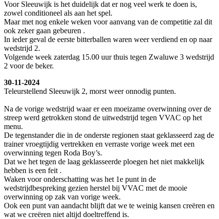
Voor Sleeuwijk is het duidelijk dat er nog veel werk te doen is,
zowel conditioneel als aan het spel.
Maar met nog enkele weken voor aanvang van de competitie zal dit
ook zeker gaan gebeuren .
In ieder geval de eerste bitterballen waren weer verdiend en op naar
wedstrijd 2.
Volgende week zaterdag 15.00 uur thuis tegen Zwaluwe 3 wedstrijd
2 voor de beker.
30-11-2024
Teleurstellend Sleeuwijk 2, morst weer onnodig punten.
Na de vorige wedstrijd waar er een moeizame overwinning over de
streep werd getrokken stond de uitwedstrijd tegen VVAC op het
menu.
De tegenstander die in de onderste regionen staat geklasseerd zag de
trainer vroegtijdig vertrekken en verraste vorige week met een
overwinning tegen Roda Boy’s.
Dat we het tegen de laag geklasseerde ploegen het niet makkelijk
hebben is een feit .
Waken voor onderschatting was het 1e punt in de
wedstrijdbespreking gezien herstel bij VVAC met de mooie
overwinning op zak van vorige week.
Ook een punt van aandacht blijft dat we te weinig kansen creëren en
wat we creëren niet altijd doeltreffend is.