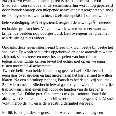
Na zoâ€™n twintig minuten spelen is het dan toch raak voor
Sliedrecht. Een schot vanaf de zestienmeterlijn wordt nog gepareerd
door Patrick waarop een inlopende aanvaller alert reageert en alsnog
de 1-0 tegen de touwen schiet. â€œBuitenspelâ€!!! schreeuwt de
hele verdediging. â€Niet gezienâ€ reageert de ietwat geÃ¯rriteerde
en brakke grensrechter. Volgende week weten we meer want we
krijgen de beelden nog doorgestuurd. Ben overigens bang dat het
aan de uitslag niets afdoet.
Ondanks deze tegenvaller neemt Sleeuwijk toch beetje bij beetje het
spel over. Er wordt secuurder opgebouwd en onze aanvallers weten
zich ook steeds meer en meer los te spelen van hun directe
tegenstander. Echte kansen levert het echter niet op en we gaan
rusten met een 1-0 achterstand.
Tweede helft. Van beide kanten nog geen wissels. Sliedrecht laat er
geen gras over groeien en laat meteen zien het karwei snel te willen
klaren. Na een stormloop richting Patrick is het dan al vrij snel raak,
2-0. Hierna neemt Sliedrecht ietwat gas terug en weet Paul een vrije
trap zowaar vanaf eigen helft door de handen van de keeper te
schieten, 2-1. Dikke pret. Om precies te zijn 1 minuut. Vanaf de
aftrap weet Sliedrecht het verschil weer op 2 te brengen, 3-1. Al snel
volgt hierop de 4-1 en is de wedstrijd definitief gespeeld.
Eerlijk is eerlijk, deze tegenstander was voor ons vandaag een