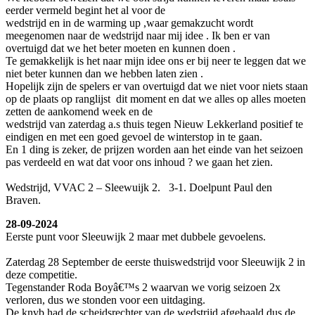
eerder vermeld begint het al voor de
wedstrijd en in de warming up ,waar gemakzucht wordt
meegenomen naar de wedstrijd naar mij idee . Ik ben er van
overtuigd dat we het beter moeten en kunnen doen .
Te gemakkelijk is het naar mijn idee ons er bij neer te leggen dat we
niet beter kunnen dan we hebben laten zien .
Hopelijk zijn de spelers er van overtuigd dat we niet voor niets staan
op de plaats op ranglijst dit moment en dat we alles op alles moeten
zetten de aankomend week en de
wedstrijd van zaterdag a.s thuis tegen Nieuw Lekkerland positief te
eindigen en met een goed gevoel de winterstop in te gaan.
En 1 ding is zeker, de prijzen worden aan het einde van het seizoen
pas verdeeld en wat dat voor ons inhoud ? we gaan het zien.
Wedstrijd, VVAC 2 – Sleewuijk 2. 3-1. Doelpunt Paul den
Braven.
28-09-2024
Eerste punt voor Sleeuwijk 2 maar met dubbele gevoelens.
Zaterdag 28 September de eerste thuiswedstrijd voor Sleeuwijk 2 in
deze competitie.
Tegenstander Roda Boyâ€™s 2 waarvan we vorig seizoen 2x
verloren, dus we stonden voor een uitdaging.
De knvb had de scheidsrechter van de wedstrijd afgehaald dus de