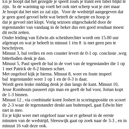
En je hoopt dat het gezegde je speelt zoals je traint een fabel blijkt te
zijn. In de warming up voelt het ook niet scherp wat je ziet maar
Je hoopt dat het niet zo zal zijn. Voor de wedstrijd aangegeven dat
je geen goed gevoel hebt wat betreft de scherpte en hoop je
dat je gevoel niet klopt. Vorig seizoen uitgeschakeld door de
tegenstander van vandaag in de beker dus een goed resultaat moest
dit recht zetten.
Onder leiding van Edwin als scheidsrechter wordt om 15.00 uur
afgetrapt en wat je beleeft in minuut 1 t/m 8 is met geen pen te
beschrijven.
Minuut 3, bal verlies en een counter levert de 0-1 op. conclusie ,weg
bitterballen denk je dan.
Minuut 5, Paul speelt de bal in de voet van de tegenstander die 1 op
1 met Patrick de 0-2 binnen schiet.
Met ongeloof kijk je hierna. Minuut 8, weer en foute inspeel
bal tegenstander weer 1 op 1 en de 0-3 is daar.
Wordt geen leuke middag denk je dan langs de kant. Minuut 10,
Jesse Rombouts passeert zijn man en geeft de bal voor, Jorian kopt
de 1-3 binnen.
Minuut 12 , via combinatie komt Josbert in scoringspositie en scoort
de 2-3 waar de tegenstander denkt aan buitenspel, gaat Edwin hier
niet in mee.
En je kijkt weer met ongeloof naar wat er gebeurt in de eerste
minuten van de wedstrijd, Sleeuwijk gaat op zoek naar de 3-3 , en in
minuut 16 valt deze ook.