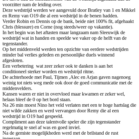
voorzitter nam de leiding over.
Deze wedstrijd werden we aangevuld door Bratley van 1 en Mikkel
en Remy van O19 die al een wedstrijd in de benen hadden.
Verder Robin en Dennis op de bank, beide niet 100% fit, afgehaakt
Chris (blessure) en Corne (nog steeds/weer op vakantie).
In het begin was het aftasten maar langzaam nam Sleeuwijk de
wedstrijd wat in handen en speelde we vaker op de helft van de
tegenstander.
Op het middenveld werden ten opzichte van eerdere wedstrijden
minder bal verlies geleden en persoonlijke duels winnend
afgesloten.
Een verbetering wat zeer zeker ook te danken is aan het
conditioneel sterker worden en wedstrijd ritme.
De achterhoede met Paul, Tijmen ,Alec en Arjan gaven nagenoeg
weinig tot niets weg mede ook door de goed communicatie met de
middenvelders.
Kansen waren er niet in overvloed maar kwamen er zeker wel,
helaas bleef de 0 op het bord staan.
Na 26 min moest Nino het veld verlaten met een te hoge hartslag die
niet wilde zakken en werd vervangen door Remy die al een
wedstrijd in O19 had gespeeld.
Compliment aan deze talentvolle speler die zijn tegenstander
regelmatig te snel af was en goed inviel.
Na de gemiste mogelijkheden werd met de brilstand de rust
ingegaan.