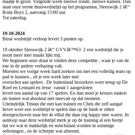
maatje te groot. Volgende week nieuwe ronde, nieuwe kansen. Dan
staat onze eerste thuiswedstrijd op het programma, Sleeuwijk 2 â€“
Roda Boys 2, aanvang 15:00 uur.
Tot zaterdag.
19-10-2024
Bizar wedstrijd verloop levert 3 punten op.
19 oktober Sleeuwijk 2 â€“ GVVâ€™63 2 een wedstrijd die je
nooit meer mee maakt lijkt mij.
We beginnen onze draai te vinden deze competitie , waar je van de
ene in de andere verbazing valt.
Moesten we vorige week hard zoeken om met een volledig team op
pad te kunnen , zit je een week later met
overschot aan spelers . De buitenland bezoekers weer terug op De
Roef en Lennard en Jesse vanuit 1 aangesloten
levert een aantal op van 17 spelers. En dan moet je keuzes maken
als trainer wat absoluut niet meevalt op dat moment.
Uiteindelijk Tristan die niet kan trainen en Chris die zelf aangaf
liever weer een wedstrijd te spelen dan op de bank te zitten
doorgeschoven naar het 4e elftal die daar erg happy mee waren. In
aanloop naar deze wedstrijd merk je op de training al een beetje
dat we wat te makkelijk en nonchalant worden in sommige
oefeningen , en de scherpte wat afneemt.