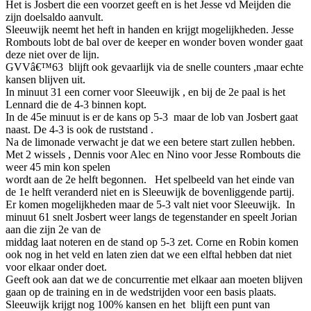
Het is Josbert die een voorzet geeft en is het Jesse vd Meijden die
zijn doelsaldo aanvult.
Sleeuwijk neemt het heft in handen en krijgt mogelijkheden. Jesse
Rombouts lobt de bal over de keeper en wonder boven wonder gaat
deze niet over de lijn.
GVVâ€™63 blijft ook gevaarlijk via de snelle counters ,maar echte
kansen blijven uit.
In minuut 31 een corner voor Sleeuwijk , en bij de 2e paal is het
Lennard die de 4-3 binnen kopt.
In de 45e minuut is er de kans op 5-3 maar de lob van Josbert gaat
naast. De 4-3 is ook de ruststand .
Na de limonade verwacht je dat we een betere start zullen hebben.
Met 2 wissels , Dennis voor Alec en Nino voor Jesse Rombouts die
weer 45 min kon spelen
wordt aan de 2e helft begonnen. Het spelbeeld van het einde van
de 1e helft veranderd niet en is Sleeuwijk de bovenliggende partij.
Er komen mogelijkheden maar de 5-3 valt niet voor Sleeuwijk. In
minuut 61 snelt Josbert weer langs de tegenstander en speelt Jorian
aan die zijn 2e van de
middag laat noteren en de stand op 5-3 zet. Corne en Robin komen
ook nog in het veld en laten zien dat we een elftal hebben dat niet
voor elkaar onder doet.
Geeft ook aan dat we de concurrentie met elkaar aan moeten blijven
gaan op de training en in de wedstrijden voor een basis plaats.
Sleeuwijk krijgt nog 100% kansen en het blijft een punt van