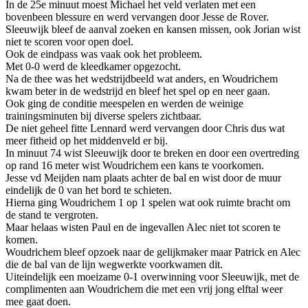
In de 25e minuut moest Michael het veld verlaten met een
bovenbeen blessure en werd vervangen door Jesse de Rover.
Sleeuwijk bleef de aanval zoeken en kansen missen, ook Jorian wist
niet te scoren voor open doel.
Ook de eindpass was vaak ook het probleem.
Met 0-0 werd de kleedkamer opgezocht.
Na de thee was het wedstrijdbeeld wat anders, en Woudrichem
kwam beter in de wedstrijd en bleef het spel op en neer gaan.
Ook ging de conditie meespelen en werden de weinige
trainingsminuten bij diverse spelers zichtbaar.
De niet geheel fitte Lennard werd vervangen door Chris dus wat
meer fitheid op het middenveld er bij.
In minuut 74 wist Sleeuwijk door te breken en door een overtreding
op rand 16 meter wist Woudrichem een kans te voorkomen.
Jesse vd Meijden nam plaats achter de bal en wist door de muur
eindelijk de 0 van het bord te schieten.
Hierna ging Woudrichem 1 op 1 spelen wat ook ruimte bracht om
de stand te vergroten.
Maar helaas wisten Paul en de ingevallen Alec niet tot scoren te
komen.
Woudrichem bleef opzoek naar de gelijkmaker maar Patrick en Alec
die de bal van de lijn wegwerkte voorkwamen dit.
Uiteindelijk een moeizame 0-1 overwinning voor Sleeuwijk, met de
complimenten aan Woudrichem die met een vrij jong elftal weer
mee gaat doen.