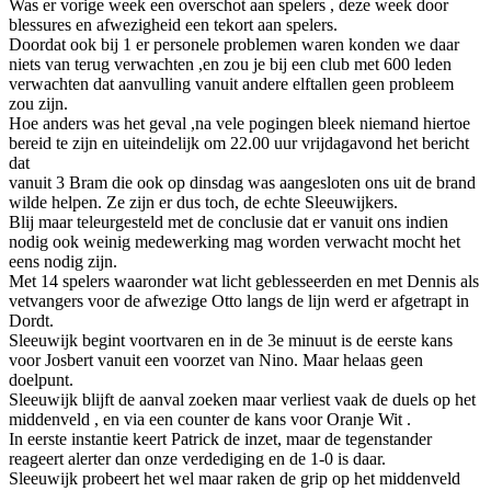
Was er vorige week een overschot aan spelers , deze week door
blessures en afwezigheid een tekort aan spelers.
Doordat ook bij 1 er personele problemen waren konden we daar
niets van terug verwachten ,en zou je bij een club met 600 leden
verwachten dat aanvulling vanuit andere elftallen geen probleem
zou zijn.
Hoe anders was het geval ,na vele pogingen bleek niemand hiertoe
bereid te zijn en uiteindelijk om 22.00 uur vrijdagavond het bericht
dat
vanuit 3 Bram die ook op dinsdag was aangesloten ons uit de brand
wilde helpen. Ze zijn er dus toch, de echte Sleeuwijkers.
Blij maar teleurgesteld met de conclusie dat er vanuit ons indien
nodig ook weinig medewerking mag worden verwacht mocht het
eens nodig zijn.
Met 14 spelers waaronder wat licht geblesseerden en met Dennis als
vetvangers voor de afwezige Otto langs de lijn werd er afgetrapt in
Dordt.
Sleeuwijk begint voortvaren en in de 3e minuut is de eerste kans
voor Josbert vanuit een voorzet van Nino. Maar helaas geen
doelpunt.
Sleeuwijk blijft de aanval zoeken maar verliest vaak de duels op het
middenveld , en via een counter de kans voor Oranje Wit .
In eerste instantie keert Patrick de inzet, maar de tegenstander
reageert alerter dan onze verdediging en de 1-0 is daar.
Sleeuwijk probeert het wel maar raken de grip op het middenveld