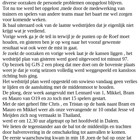
diverse oorzaken de personele problemen onopgelost blijven.
Tot nu toe werd het opgelost ,mede door de medewerking van
trainers en spelers van andere teams maar het baart me wel zorgen
voor komende weken.
Ik baal uiteraard ook van de laatste wedstrijden dat je eigenlijk niet
krijgt wat je verdiend.
Vorige week ga je de teil in terwijl je de punten op de Roef moet
houden, en gisteren ben je op weg naar het vooraf gewenste
resultaat wat ook weer de mist in gaat.
Je zoekt de oorzaken en vorige week laat je de kansen liggen , het
wedstrijd plan van gisteren werd goed uitgevoerd tot minuut 97.
Op bezoek bij GJS 2 een ploeg dat mee doet om de bovenste plaats
weet je dat je vorig seizoen volledig werd weggespeeld en kansloos
richting huis ging.
Het wedstrijd plan werd opgesteld om sowieso vandaag geen verlies
te lijden en de aansluiting met de middenmoot te houden.
De ploeg, deze week aangevuld met Lennard van 1, Mikkel, Bram
en Mauro van O19 en zo toch met 15 spelers gestart.
Met de niet geheel fitte Chris , en Tristan op de bank naast Bram en
Mauro en Mikkel weer als onze vervangende nr 10 omdat Jesse vd
Meijden zich nog vermaakt in Thailand,
werd er om 12,30 uur afgetrapt op het hoofdveld in Dalem.
We lieten de tegenstander aan de bal tot de middenlijn en trachten
door balverovering in de omschakeling tot aanvallen te komen.
De eerste waarschuwing kwam in min 18 ,toen de bal op onze lat