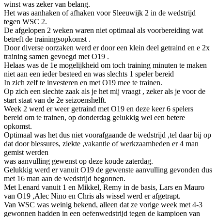
winst was zeker van belang.
Het was aanhaken of afhaken voor Sleeuwijk 2 in de wedstrijd
tegen WSC 2.
De afgelopen 2 weken waren niet optimaal als voorbereiding wat
betreft de trainingsopkomst .
Door diverse oorzaken werd er door een klein deel getraind en e 2x
training samen gevoegd met O19 .
Helaas was de 1e mogelijkheid om toch training minuten te maken
niet aan een ieder besteed en was slechts 1 speler bereid
In zich zelf te investeren en met O19 mee te trainen.
Op zich een slechte zaak als je het mij vraagt , zeker als je voor de
start staat van de 2e seizoenshelft.
Week 2 werd er weer getraind met O19 en deze keer 6 spelers
bereid om te trainen, op donderdag gelukkig wel een betere
opkomst.
Optimaal was het dus niet voorafgaande de wedstrijd ,tel daar bij op
dat door blessures, ziekte ,vakantie of werkzaamheden er 4 man
gemist werden
was aanvulling gewenst op deze koude zaterdag.
Gelukkig werd er vanuit O19 de gewenste aanvulling gevonden dus
met 16 man aan de wedstrijd begonnen.
Met Lenard vanuit 1 en Mikkel, Remy in de basis, Lars en Mauro
van O19 ,Alec Nino en Chris als wissel werd er afgetrapt.
Van WSC was weinig bekend, alleen dat ze vorige week met 4-3
gewonnen hadden in een oefenwedstrijd tegen de kampioen van