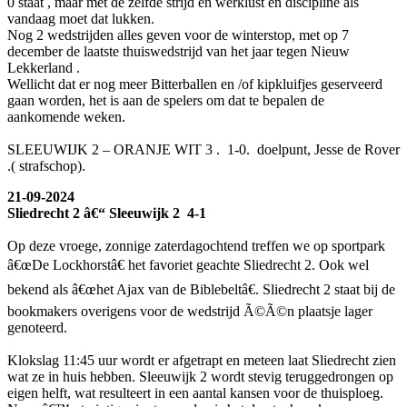
0 staat , maar met de zelfde strijd en werklust en discipline als
vandaag moet dat lukken.
Nog 2 wedstrijden alles geven voor de winterstop, met op 7
december de laatste thuiswedstrijd van het jaar tegen Nieuw
Lekkerland .
Wellicht dat er nog meer Bitterballen en /of kipkluifjes geserveerd
gaan worden, het is aan de spelers om dat te bepalen de
aankomende weken.
SLEEUWIJK 2 – ORANJE WIT 3 . 1-0. doelpunt, Jesse de Rover
.( strafschop).
21-09-2024
Sliedrecht 2 â€“ Sleeuwijk 2 4-1
Op deze vroege, zonnige zaterdagochtend treffen we op sportpark
â€œDe Lockhorstâ€ het favoriet geachte Sliedrecht 2. Ook wel
bekend als â€œhet Ajax van de Biblebeltâ€. Sliedrecht 2 staat bij de
bookmakers overigens voor de wedstrijd Ã©Ã©n plaatsje lager
genoteerd.
Klokslag 11:45 uur wordt er afgetrapt en meteen laat Sliedrecht zien
wat ze in huis hebben. Sleeuwijk 2 wordt stevig teruggedrongen op
eigen helft, wat resulteert in een aantal kansen voor de thuisploeg.