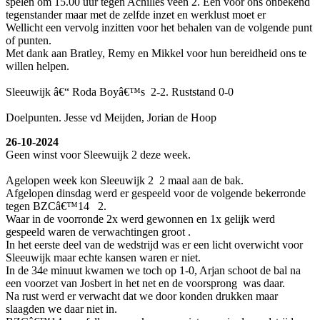
spelen om 15.00 uur tegen Achilles veen 2. Een voor ons onbekend
tegenstander maar met de zelfde inzet en werklust moet er
Wellicht een vervolg inzitten voor het behalen van de volgende punt
of punten.
Met dank aan Bratley, Remy en Mikkel voor hun bereidheid ons te
willen helpen.
Sleeuwijk â€“ Roda Boyâ€™s 2-2. Ruststand 0-0
Doelpunten. Jesse vd Meijden, Jorian de Hoop
26-10-2024
Geen winst voor Sleewuijk 2 deze week.
Agelopen week kon Sleeuwijk 2 2 maal aan de bak.
Afgelopen dinsdag werd er gespeeld voor de volgende bekerronde
tegen BZCâ€™14 2.
Waar in de voorronde 2x werd gewonnen en 1x gelijk werd
gespeeld waren de verwachtingen groot .
In het eerste deel van de wedstrijd was er een licht overwicht voor
Sleeuwijk maar echte kansen waren er niet.
In de 34e minuut kwamen we toch op 1-0, Arjan schoot de bal na
een voorzet van Josbert in het net en de voorsprong was daar.
Na rust werd er verwacht dat we door konden drukken maar
slaagden we daar niet in.