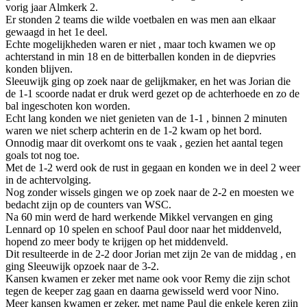
vorig jaar Almkerk 2.
Er stonden 2 teams die wilde voetbalen en was men aan elkaar
gewaagd in het 1e deel.
Echte mogelijkheden waren er niet , maar toch kwamen we op
achterstand in min 18 en de bitterballen konden in de diepvries
konden blijven.
Sleeuwijk ging op zoek naar de gelijkmaker, en het was Jorian die
de 1-1 scoorde nadat er druk werd gezet op de achterhoede en zo de
bal ingeschoten kon worden.
Echt lang konden we niet genieten van de 1-1 , binnen 2 minuten
waren we niet scherp achterin en de 1-2 kwam op het bord.
Onnodig maar dit overkomt ons te vaak , gezien het aantal tegen
goals tot nog toe.
Met de 1-2 werd ook de rust in gegaan en konden we in deel 2 weer
in de achtervolging.
Nog zonder wissels gingen we op zoek naar de 2-2 en moesten we
bedacht zijn op de counters van WSC.
Na 60 min werd de hard werkende Mikkel vervangen en ging
Lennard op 10 spelen en schoof Paul door naar het middenveld,
hopend zo meer body te krijgen op het middenveld.
Dit resulteerde in de 2-2 door Jorian met zijn 2e van de middag , en
ging Sleeuwijk opzoek naar de 3-2.
Kansen kwamen er zeker met name ook voor Remy die zijn schot
tegen de keeper zag gaan en daarna gewisseld werd voor Nino.
Meer kansen kwamen er zeker, met name Paul die enkele keren zijn