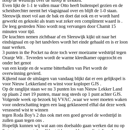
hoop de wedstrijd over de streep te trekken.
Even lijkt de 1-1 te vallen maar Otto heeft buitenspel gezien en de
scheidsrechter neemt het vlagsignaal over en blijft de 1-0 staan.
Sleeuwijk moet vol aan de bak en doet dat ook en er wordt hard
gewerkt en geknokt als team wat zeker een compliment waard is .
De leeg gestreden Nino wordt nog vervangen door Chamit 15
minuten voor tijd.
De krachten nemen zichtbaar af en Sleeuwijk kijkt uit naar het
eindsignaal en op het tandvlees wordt het einde gehaald en is er loon
naar werken.
3 punten in the Pocket na deze toch weer moeizame wedstrijd tegen
Oranje Wit . Tevreden wordt de warme kleedkamer opgezocht en
onder het genot
van een kratje en de warme bitterballen van Piet wordt de
overwinning gevierd.
Kijkend naar de uitslagen van vandaag blijkt dat er een gelijkspel is
voor Nieuw Lekkerland en winst voor koploper GJS .
Op de ranglijst staan we nu 3 punten los van Nieuw Lekker Land
op plaats 2 met 19 punten, maar nog steeds op 1 punt achter GJS.
Volgende week op bezoek bij VVAC ,waar we weer moeten waken
voor onderschatting tegen een laag geklasseerd elftal dat deze week
verassend wist te winnen
tegen Roda Boy’s 2 dus ook met een goed gevoel de wedstrijd in
zullen gaan tegen ons .
Hopelijk kunnen wij wat aan ons doelsaldo gaan werken dat nu op