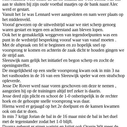
aan te sluiten bij zijn oude voetbal maatjes op de bank naast Alec
werd er gestart.
Vanuit het 1e was Lennard weer aangesloten en nam weer plaats op
het middenveld.
Vooraf gewezen op de uitwedstrijd waar we niet scherp genoeg
waren gestart en tegen een achterstand aan bleven lopen.
Ook het te gemakkelijk weggeven van tegendoelpunten was een
punt in de wedstrijd bespreking vooraf waar van vanaf moeten .
Met de afspraak om fel te beginnen en zo hopelijk snel op
voorsprong te komen en achterin de zaak dicht te houden gingen we
de strijd aan.
Sleeuwijk nam gelijk het initiatief en begon scherp en zocht de
openingstreffer.
De mogelijkheid op een snelle voorsprong kwam ook in min 3 na
het vasthouden in de 16 van een Sleeuwijk speler wat een strafschop
opleverde.
Jesse De Rover werd naar voren geschoven om deze te nemen ,
aangezien hij op de trainingen altijd tref zeker is daarin.
Jesse deed zijn plicht en schoot de 1-0 onberispelijk in de rechter
hoek en de gehoopte snelle voorsprong was daar.
Hierna werd er gejaagd op het 2e doelpunt en de kansen kwamen
ook om dat te doen.
In min 7 krijgt Jorian de bal in de 16 maar mist de bal in het duel
met de tegenstander zodat het 1-0 blijft.
Daarna gebeurt er eigen weinig en krijgt ook Oranje Wit meer de