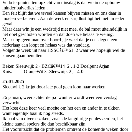
Verbeterpunten ten opzicht van dinsdag is dat we in de opbouw
minder balverlies leden .
Een feit blijft dat we teveel kansen blijven missen en ons daar in
moeten verbeteren . Aan de werk en strijdlust ligt het niet in ieder
geval.
Maar daar win je een wedstrijd niet mee, de bal moet uiteindelijk in
het doel geschoten worden en dat doen we helaas te weinig.
Maar nog geen man over boord , je weet dat je eens tegen een
nederlaag aan loopt en helaas was dat vandaag.
Volgende week uit naar HSSCâ€™61 2 waar we hopelijk wel de
kansen gaan benutten.
Beker, Sleeuwijk 2 - BZCâ€™14 2 , 1-2 Doelpunt Arjan
Ruis. OranjeWit 3 -Sleewuijk 2 , 4-0.
25-01-2025
Sleeuwijk 2 krijgt door late goal geen loon naar werken.
26 januari, weer achter de p.c want er wordt weer een verslag
verwacht.
Het kost deze keer veel moeite om het een en ander in te tikken
want eigenlijk baal ik nog steeds.
Ik baal van diverse zaken, zoals de langdurige geblesseerden, het
kleine aantal spelers die dan beschikbaar zijn.
Het vooruitzicht dat de problemen omtrent de komende weken door